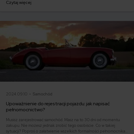
Czytaj więcej
rozpoczęła się także cyfryzacja formalności i składania dokumentacji
w naszym kraju.
2024.09.10 •
Samochód
Upoważnienie do rejestracji pojazdu: jak napisać
pełnomocnictwo?
Musisz zarejestrować samochód. Masz na to 30 dni od momentu
zakupu. Nie możesz jednak zrobić tego osobiście. Co w takiej
sytuacji? Poproś o załatwienie wszelkich formalności pełnomocnika.