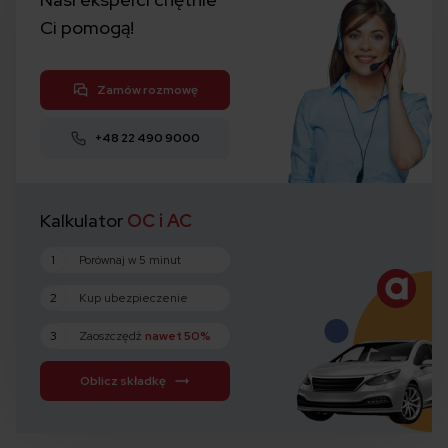
Ci pomogą!
Zamów rozmowę
+48 22 490 9000
Kalkulator
OC i AC
1
Porównaj w 5 minut
2
Kup ubezpieczenie
3
Zaoszczędź
nawet 50%
Oblicz składkę