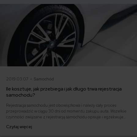
2019.03.07 •
Samochód
Ile kosztuje, jak przebiega i jak długo trwa rejestracja
samochodu?
Rejestracja samochodu jest obowiązkowa i należy cały proces
przeprowadzić w ciągu 30 dni od momentu zakupu auta. Wszelkie
czynności związane z rejestracją samochodu opisuje i egzekwuje
ustawa Prawo o ruchu drogowym. Zgodnie z przepisami właściciel
Czytaj więcej
składa wniosek o rejestrację samochodu, a tej dokonuje wydając
dowód rejestracyjny i tablice starosta odpowiedni miejscu