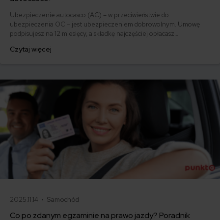
Ubezpieczenie autocasco (AC) – w przeciwieństwie do
ubezpieczenia OC – jest ubezpieczeniem dobrowolnym. Umowę
podpisujesz na 12 miesięcy, a składkę najczęściej opłacasz
jednorazowo. Co w przypadku, gdy udało Ci się znaleźć lepszą
Czytaj więcej
ofertę lub zdecydowałeś się sprzedać samochód w trakcie trwania
umowy? Sprawdź, w jakich sytuacjach ubezpieczenie AC wygasa
samo, a kiedy można odstąpić od umowy.
2025.11.14 •
Samochód
Co po zdanym egzaminie na prawo jazdy? Poradnik