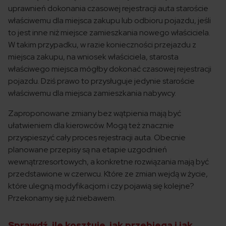
uprawnień dokonania czasowej rejestracji auta staroście
właściwemu dla miejsca zakupu lub odbioru pojazdu, jeśli
to jest inne niż miejsce zamieszkania nowego właściciela.
W takim przypadku, w razie konieczności przejazdu z
miejsca zakupu, na wniosek właściciela, starosta
właściwego miejsca mógłby dokonać czasowej rejestracji
pojazdu. Dziś prawo to przysługuje jedynie staroście
właściwemu dla miejsca zamieszkania nabywcy.
Zaproponowane zmiany bez wątpienia mają być
ułatwieniem dla kierowców. Mogą też znacznie
przyspieszyć cały proces rejestracji auta. Obecnie
planowane przepisy są na etapie uzgodnień
wewnątrzresortowych, a konkretne rozwiązania mają być
przedstawione w czerwcu. Które ze zmian wejdą w życie,
które ulegną modyfikacjom i czy pojawią się kolejne?
Przekonamy się już niebawem.
Sprawdź, ile kosztuje, jak przebiega i jak