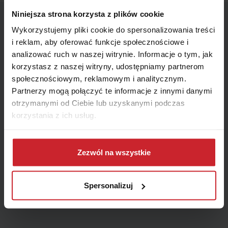
Niniejsza strona korzysta z plików cookie
Wskaż miesiąc końca polisy – zagwarantujemy Ci ofertę
Wykorzystujemy pliki cookie do spersonalizowania treści
z najniższą ceną.
i reklam, aby oferować funkcje społecznościowe i
Miesiąc
analizować ruch w naszej witrynie. Informacje o tym, jak
korzystasz z naszej witryny, udostępniamy partnerom
społecznościowym, reklamowym i analitycznym.
Partnerzy mogą połączyć te informacje z innymi danymi
Jak możemy się z Tobą skontaktować?
otrzymanymi od Ciebie lub uzyskanymi podczas
korzystania z ich usług.
Telefon
E-mail
Telefon
Dowiedz się więcej na temat tego, kim jesteśmy, jak
można się z nami skontaktować i w jaki sposób
Zezwól na wszystkie
przetwarzamy dane osobowe w ramach
Polityki
prywatności
.
Spersonalizuj
Zamów kontakt