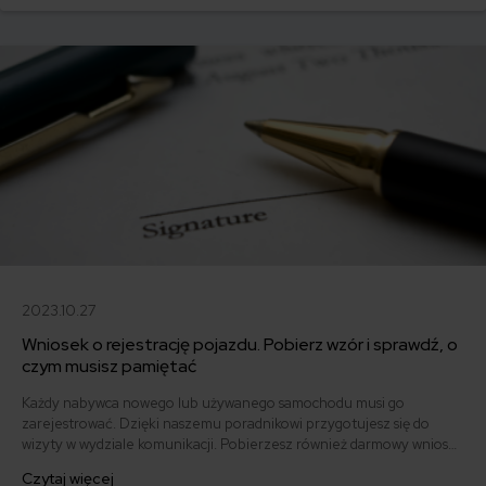
2023.10.27
Wniosek o rejestrację pojazdu. Pobierz wzór i sprawdź, o
czym musisz pamiętać
Każdy nabywca nowego lub używanego samochodu musi go
zarejestrować. Dzięki naszemu poradnikowi przygotujesz się do
wizyty w wydziale komunikacji. Pobierzesz również darmowy wniosek
o rejestrację pojazdu i dowiesz się, jak go poprawnie wypełnić.
Czytaj więcej
Poznasz też aktualne formalności i koszt rejestracji samochodu w