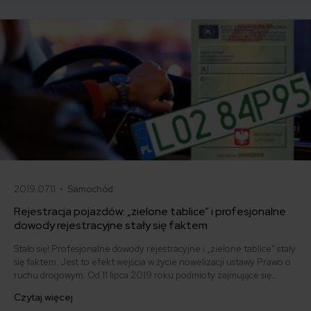
zamieszkania właściciela samochodu.
2019.07.11 •
Samochód
Rejestracja pojazdów: „zielone tablice” i profesjonalne
dowody rejestracyjne stały się faktem
Stało się! Profesjonalne dowody rejestracyjne i „zielone tablice” stały
się faktem. Jest to efekt wejścia w życie nowelizacji ustawy Prawo o
ruchu drogowym. Od 11 lipca 2019 roku podmioty zajmujące się
produkcją, dystrybucją oraz badaniami pojazdów, mogą poddać je
Czytaj więcej
czasowej rejestracji, czyli profesjonalnej rejestracji pojazdów.