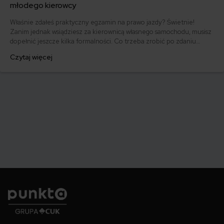
młodego kierowcy
Właśnie zdałeś praktyczny egzamin na prawo jazdy? Świetnie!
Zanim jednak wsiądziesz za kierownicą własnego samochodu, musisz
dopełnić jeszcze kilka formalności. Co trzeba zrobić po zdaniu
egzaminu na prawo jazdy? Poznaj praktyczne wskazówki, dzięki
Czytaj więcej
którym szybko załatwisz sprawy urzędowe i będziesz mógł prowadzić
swoje auto.
Punkta