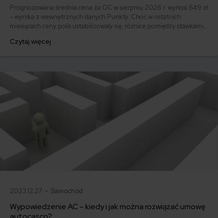
Prognozowana średnia cena za OC w sierpniu 2026 r. wynosi 649 zł
– wynika z wewnętrznych danych Punkty. Choć w ostatnich
miesiącach ceny polis ustabilizowały się, różnice pomiędzy stawkami
za ubezpieczenie są ogromne. Jedni płacą zaledwie nieco ponad
Czytaj więcej
500 zł, inni – powyżej 1500 zł. Gdzie znaleźć najtańsze OC w Polsce
i jak obniżyć koszty ubezpieczenia samochodu? Odpowiadamy na
podstawie najnowszych danych z rynku.
2023.12.27 •
Samochód
Wypowiedzenie AC – kiedy i jak można rozwiązać umowę
autocasco?