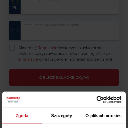
Data urodzenia właściciela pojazdu
Akceptuję
Regulamin
świadczenia usług drogą
elektroniczną i zawierania umów na odległość oraz
Informacje
o multiagencie i administratorze danych.
OBLICZ SKŁADKĘ OC/AC
Zgoda
Szczegóły
O plikach cookies