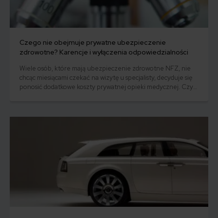
Czego nie obejmuje prywatne ubezpieczenie
zdrowotne? Karencje i wyłączenia odpowiedzialności
Wiele osób, które mają ubezpieczenie zdrowotne NFZ, nie
chcąc miesiącami czekać na wizytę u specjalisty, decyduje się
ponosić dodatkowe koszty prywatnej opieki medycznej. Czy
wykupienie dobrowolnego ubezpieczenia zdrowotnego
zapewnia oczekiwaną ochronę w najtrudniejszym okresie? W
tym artykule dowiesz się, jakie wyłączenia i karencje stosują
najczęściej ubezpieczyciele oferujący prywatne
ubezpieczenie zdrowotne.