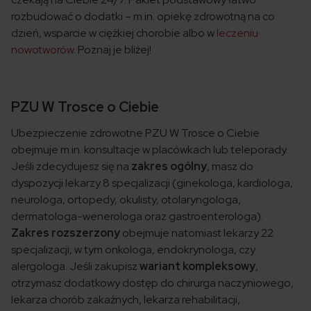
rozbudować o dodatki – m.in. opiekę zdrowotną na co
dzień, wsparcie w ciężkiej chorobie albo w
leczeniu
nowotworów
. Poznaj je bliżej!
PZU W Trosce o Ciebie
Ubezpieczenie zdrowotne PZU W Trosce o Ciebie
obejmuje m.in. konsultacje w placówkach lub teleporady.
Jeśli zdecydujesz się na
zakres ogólny
, masz do
dyspozycji lekarzy 8 specjalizacji (ginekologa, kardiologa,
neurologa, ortopedy, okulisty, otolaryngologa,
dermatologa-wenerologa oraz gastroenterologa).
Zakres rozszerzony
obejmuje natomiast lekarzy 22
specjalizacji, w tym onkologa, endokrynologa, czy
alergologa. Jeśli zakupisz
wariant kompleksowy
,
otrzymasz dodatkowy dostęp do chirurga naczyniowego,
lekarza chorób zakaźnych, lekarza rehabilitacji,