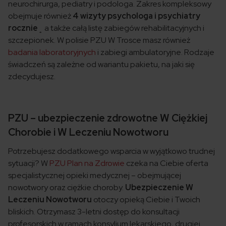
neurochirurga, pediatry i podologa. Zakres kompleksowy
obejmuje również
4 wizyty psychologa i psychiatry
rocznie
¸ a także całą listę zabiegów rehabilitacyjnych i
szczepionek. W polisie PZU W Trosce masz również
badania laboratoryjnych
i zabiegi ambulatoryjne. Rodzaje
świadczeń są zależne od wariantu pakietu, na jaki się
zdecydujesz.
PZU – ubezpieczenie zdrowotne W Ciężkiej
Chorobie i W Leczeniu Nowotworu
Potrzebujesz dodatkowego wsparcia w wyjątkowo trudnej
sytuacji? W
PZU Plan na Zdrowie
czeka na Ciebie oferta
specjalistycznej opieki medycznej – obejmującej
nowotwory oraz ciężkie choroby.
Ubezpieczenie W
Leczeniu Nowotworu
otoczy opieką Ciebie i Twoich
bliskich. Otrzymasz 3-letni dostęp do konsultacji
profesorskich w ramach konsylium lekarskiego, drugiej