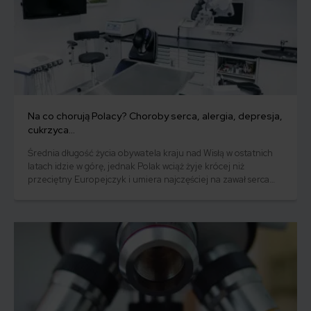
Na co chorują Polacy? Choroby serca, alergia, depresja,
cukrzyca…
Średnia długość życia obywatela kraju nad Wisłą w ostatnich
latach idzie w górę, jednak Polak wciąż żyje krócej niż
przeciętny Europejczyk i umiera najczęściej na zawał serca
lub udar mózgu. Przyczyną jest nasz styl życia, złe nawyki
żywieniowe i słaba profilaktyka. Na co jeszcze chorują Polacy?
Choroby serca, alergia, depresja i cukrzyca to najczęściej
występujące schorzenia.