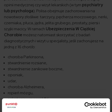
opinii medycznej czy wizyt lekarskich (w tym
psychiatry
lub psychologa
). Polisa obejmuje zachorowania na
nowotwory złośliwe: tarczycy, pęcherza moczowego, nerki,
czerniaka, płuca, jądra, jelita grubego, prostaty, piersi i
szyjki macicy. W ramach
Ubezpieczenia W Ciężkiej
Chorobie
możesz natomiast skorzystać z badań
diagnostycznych i wizyt u specjalisty, jeśli zachorujesz na
jedną z 16 chorób:
choroba Parkinsona,
stwardnienie rozsiane,
stwardnienie zanikowe boczne,
oponiak,
udar,
choroba Alzheimera,
ropień mózgu,
zakażenie wirusem HIV,
zapalenie opon mózgowo-rdzeniowych lub bakteryjne
zapalenie mózgu,