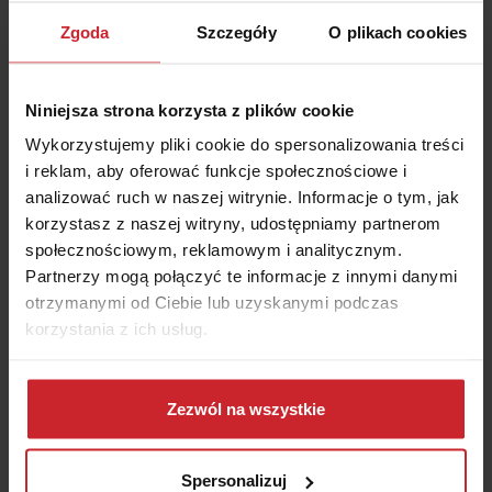
zapalenie mięśnia serca,
Zgoda
Szczegóły
O plikach cookies
choroba Creutzfeldta-Jakoba,
kleszczowe zapalenie mózgu,
choroba Huntingtona,
Niniejsza strona korzysta z plików cookie
utrata wzroku,
Wykorzystujemy pliki cookie do spersonalizowania treści
choroba aorty piersiowej lub brzusznej,
i reklam, aby oferować funkcje społecznościowe i
przewlekła niewydolność nerek.
analizować ruch w naszej witrynie. Informacje o tym, jak
korzystasz z naszej witryny, udostępniamy partnerom
PZU Zdrowie – kontakt
społecznościowym, reklamowym i analitycznym.
Partnerzy mogą połączyć te informacje z innymi danymi
Jak skontaktować się z PZU Zdrowie? Ubezpieczyciel ma
otrzymanymi od Ciebie lub uzyskanymi podczas
dla Ciebie kilka form kontaktu, dzięki którym od ręki
korzystania z ich usług.
załatwisz sprawę – umówisz wizytę, zarejestrujesz się na
badanie i nie tylko. Najszybciej umówisz się na wizytę
Dowiedz się więcej na temat tego, kim jesteśmy, jak
online, przez stronę mojePZU. Masz też do dyspozycji
można się z nami skontaktować i w jaki sposób
Zezwól na wszystkie
aplikację mobilną dostępną na Androda i iOS-a, a także
przetwarzamy dane osobowe w ramach
Polityki
czat z konsultantem. Konsultanci czekają na Twój telefon
prywatności
.
na infolinii, pod numerami
801 405 905
,
799 698 698
Spersonalizuj