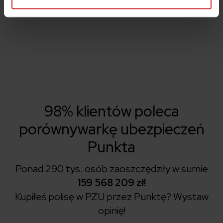
lub
22 505 15 48
.
98% klientów poleca
porównywarkę ubezpieczeń
Punkta
Ponad 290 tys. osób zaoszczędziły w sumie
159 568 209 zł!
Kupiłeś polisę w PZU przez Punktę?
Wystaw
opinię!