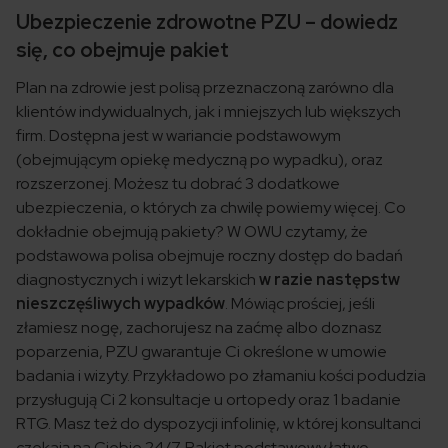
Ubezpieczenie zdrowotne PZU – dowiedz
się, co obejmuje pakiet
Plan na zdrowie jest polisą przeznaczoną zarówno dla
klientów indywidualnych, jak i mniejszych lub większych
firm. Dostępna jest w wariancie podstawowym
(obejmującym opiekę medyczną po wypadku), oraz
rozszerzonej. Możesz tu dobrać 3 dodatkowe
ubezpieczenia, o których za chwilę powiemy więcej. Co
dokładnie obejmują pakiety? W OWU czytamy, że
podstawowa polisa obejmuje roczny dostęp do badań
diagnostycznych i wizyt lekarskich
w razie następstw
nieszczęśliwych wypadków
. Mówiąc prościej, jeśli
złamiesz nogę, zachorujesz na zaćmę albo doznasz
poparzenia, PZU gwarantuje Ci określone w umowie
badania i wizyty. Przykładowo po złamaniu kości podudzia
przysługują Ci 2 konsultacje u ortopedy oraz 1 badanie
RTG. Masz też do dyspozycji infolinię, w której konsultanci
czekają na Ciebie 24/7. Pakiet podstawowy łatwo