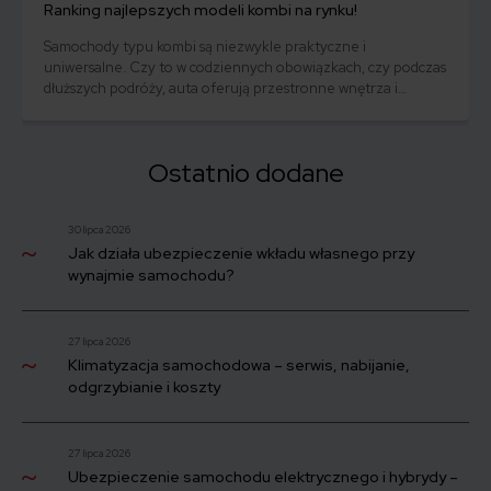
Ranking najlepszych modeli kombi na rynku!
Samochody typu kombi są niezwykle praktyczne i
uniwersalne. Czy to w codziennych obowiązkach, czy podczas
dłuższych podróży, auta oferują przestronne wnętrza i
sporych rozmiarów bagażniki. W tym rankingu sprawdzamy,
jakie modele są najchętniej wybierane w tym segmencie. Oto
dziesięć najwyżej ocenianych samochodów kombi, które
Ostatnio dodane
wyznaczają nowe standardy w tej popularnej klasie aut.
30 lipca 2026
Jak działa ubezpieczenie wkładu własnego przy
wynajmie samochodu?
27 lipca 2026
Klimatyzacja samochodowa – serwis, nabijanie,
odgrzybianie i koszty
27 lipca 2026
Ubezpieczenie samochodu elektrycznego i hybrydy –